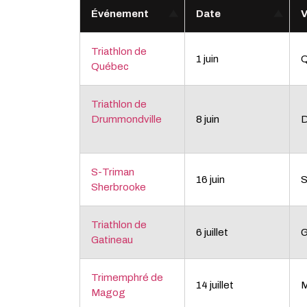
Événement
Date
V
Triathlon de
1 juin
Québec
Triathlon de
Drummondville
8 juin
D
S-Triman
16 juin
S
Sherbrooke
Triathlon de
6 juillet
G
Gatineau
Trimemphré de
14 juillet
Magog