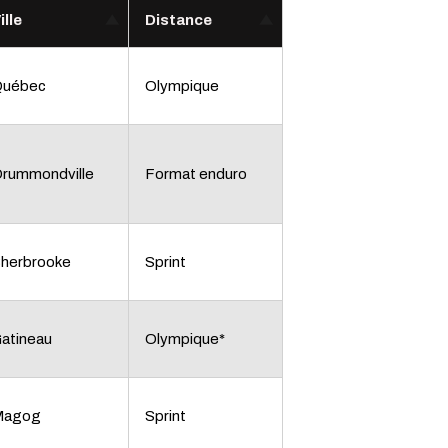
ille
Distance
Québec
Olympique
rummondville
Format enduro
herbrooke
Sprint
atineau
Olympique*
Magog
Sprint