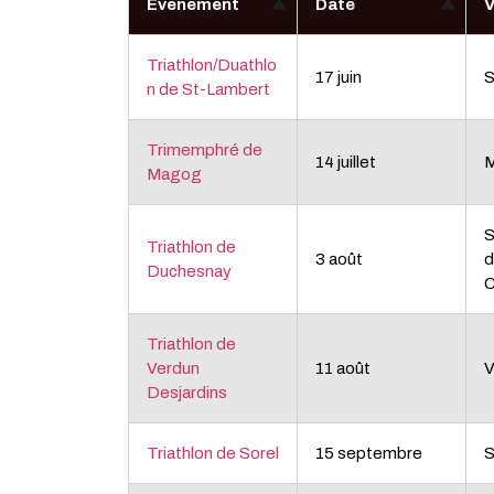
Événement
Date
V
Triathlon/Duathlo
17 juin
S
n de St-Lambert
Trimemphré de
14 juillet
Magog
S
Triathlon de
3 août
d
Duchesnay
C
Triathlon de
Verdun
11 août
V
Desjardins
Triathlon de Sorel
15 septembre
S